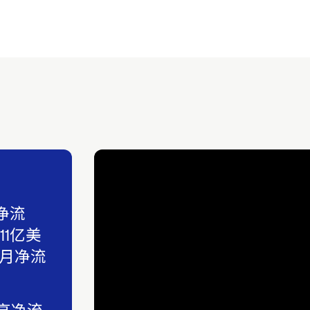
净流
1亿美
单月净流