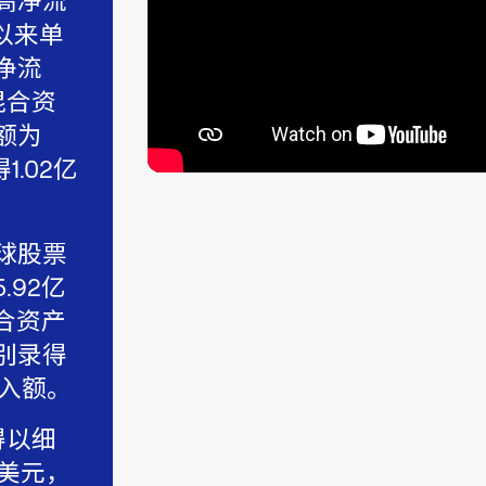
高净流
以来单
净流
混合资
额为
.02亿
球股票
92亿
合资产
别录得
流入额。
得以细
亿美元，