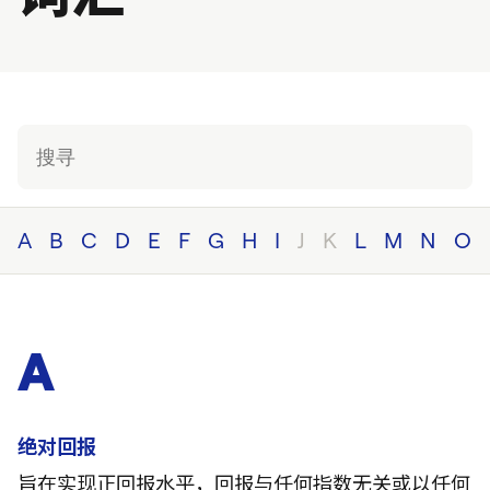
A
B
C
D
E
F
G
H
I
J
K
L
M
N
O
A
绝对回报
旨在实现正回报水平，回报与任何指数无关或以任何