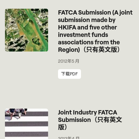
FATCA Submission (A joint
submission made by
HKIFA and five other
investment funds
associations from the
Region)（只有英文版）
2012年5 月
下载PDF
Joint Industry FATCA
Submission（只有英文
版）
2012年4 月