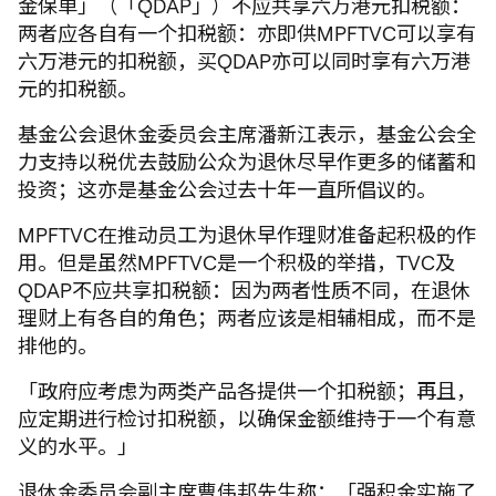
金保单」（「QDAP」）不应共享六万港元扣税额：
两者应各自有一个扣税额：亦即供MPFTVC可以享有
六万港元的扣税额，买QDAP亦可以同时享有六万港
元的扣税额。
基金公会退休金委员会主席潘新江表示，基金公会全
力支持以税优去鼓励公众为退休尽早作更多的储蓄和
投资；这亦是基金公会过去十年一直所倡议的。
MPFTVC在推动员工为退休早作理财准备起积极的作
用。但是虽然MPFTVC是一个积极的举措，TVC及
QDAP不应共享扣税额：因为两者性质不同，在退休
理财上有各自的角色；两者应该是相辅相成，而不是
排他的。
「政府应考虑为两类产品各提供一个扣税额；再且，
应定期进行检讨扣税额，以确保金额维持于一个有意
义的水平。」
退休金委员会副主席曹伟邦先生称：「强积金实施了