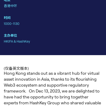
地点
香港中环
时间
1000-1130
主办单位
HKIFA & HashKey
Hong Kong stands out as a vibrant hub for virtual
asset innovation in Asia, thanks to its flourishing
Web3 ecosystem and supportive regulatory
framework. On Dec 13, 2023, we are delighted to
have had the opportunity to bring together
experts from HashKey Group who shared valuable