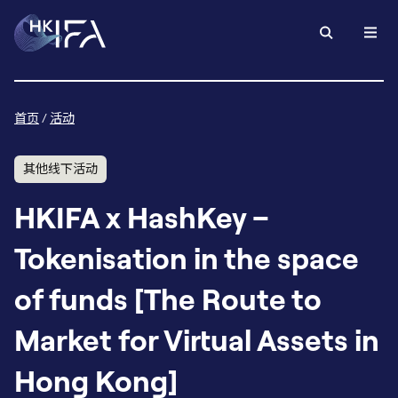
首页
/
活动
其他线下活动
HKIFA x HashKey –
Tokenisation in the space
of funds [The Route to
Market for Virtual Assets in
Hong Kong]