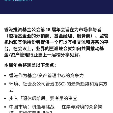
香港投资
基金公
会
第
16
届
年
会
旨在
为
市
场参与
者
（包括基金
业
的分
销
商、基金
经
理、服
务
商）、
监
管
机构
和其他持份者提供一
个
可以互相交流和
连系
的平
台。在
会议
上，
业
界的

翘
楚会就如何共同推
动
基
金
/
资产
管理行
业
更上一
层楼
分享
见
解
。
本届年会将涵盖以下焦点：
香港作为基金/资产管理中心的竞争力
环境、社会及公司管治(ESG) 的最新趋势和落实方
式
步入「退休后阶段」要考量的事宜
中国市场：机遇与挑战——在岸与跨境的众多渠