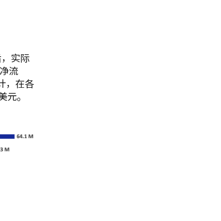
后，实际
净流
计，在各
亿美元。