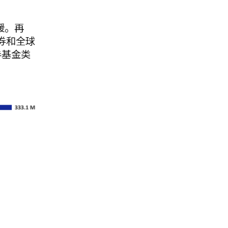
缓。再
券和全球
券基金类