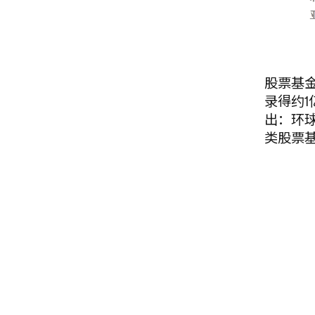
股票基
录得约
出：环
类股票基