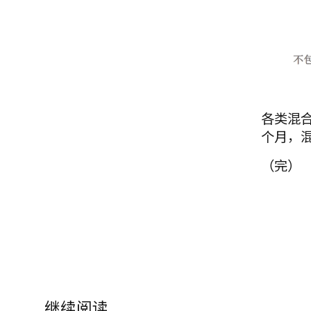
各类混
个月，混
（完）
继续阅读