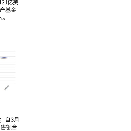
.1亿美
资产基金
入。
；自3月
销售额合