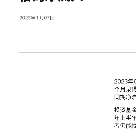
2023年11 月07日
2023
个月录得
同期净流
投资基
年上半
者仍能