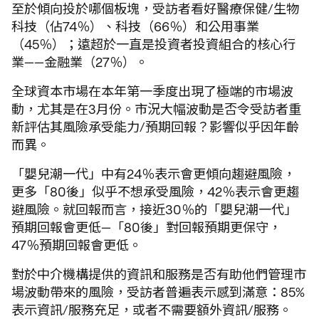
至於傾向投於哪個板塊，受訪者看好醫療保健/生物
科技（佔74％）、科技（66％）和公用事業
（45％）；遠超於一直是投資者投資組合的核心行
業——金融業（27％）。
全球資本市場在本年第一季度出現了極端的市場波
動，尤其是在3月份。市況大幅波動是否令受訪者重
新評估其風險承受能力/預期回報？影響似乎因年齡
而異。
「嬰兒潮一代」中有24％表示會更傾向趨避風險，
更多「80後」似乎不想承受風險，42％表示會更趨
避風險。就回報而言，接近30％的「嬰兒潮一代」
預期回報會更低—「80後」對回報預期更保守，
47％預期回報會更低。
對於中介機構提供的資訊和服務是否有助他們管理市
場波動帶來的風險，受訪者普遍表示感到滿意：85%
表示資訊/服務充足，或者不需要額外資訊/服務。