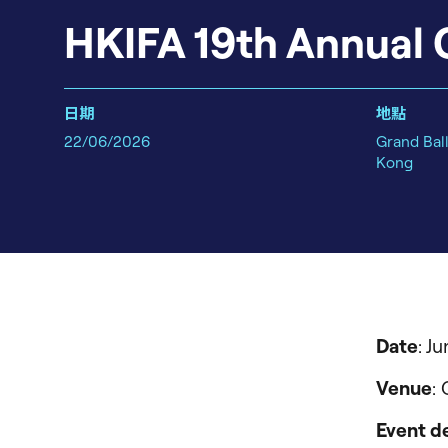
HKIFA 19th Annual
日期
地點
22/06/2026
Grand Bal
Kong
Date
: J
Venue
:
Event de