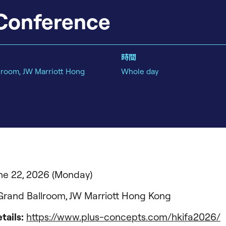
 Conference
時間
lroom, JW Marriott Hong
Whole day
une 22, 2026 (Monday)
 Grand Ballroom, JW Marriott Hong Kong
tails:
https://www.plus-concepts.com/hkifa2026/